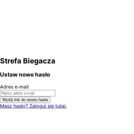
Strefa Biegacza
Ustaw nowe hasło
Adres e-mail
Wyślij link do resetu hasła
Masz hasło? Zaloguj się tutaj.