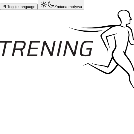
PL
Toggle language
Zmiana motywu