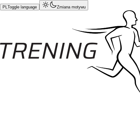
PL
Toggle language
Zmiana motywu